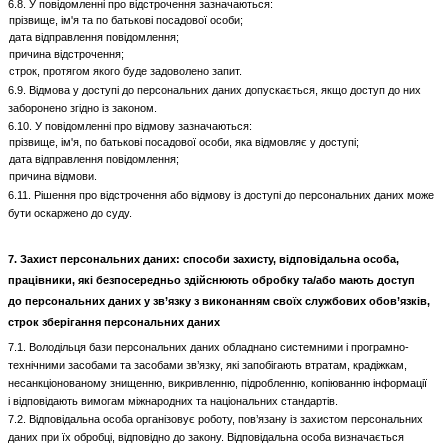
6.8. У повідомленні про відстрочення зазначаються:
прізвище, ім'я та по батькові посадової особи;
дата відправлення повідомлення;
причина відстрочення;
строк, протягом якого буде задоволено запит.
6.9. Відмова у доступі до персональних даних допускається, якщо доступ до них
заборонено згідно із законом.
6.10. У повідомленні про відмову зазначаються:
прізвище, ім'я, по батькові посадової особи, яка відмовляє у доступі;
дата відправлення повідомлення;
причина відмови.
6.11. Рішення про відстрочення або відмову із доступі до персональних даних може
бути оскаржено до суду.
7. Захист персональних даних: способи захисту, відповідальна особа,
працівники, які безпосередньо здійснюють обробку та/або мають доступ
до персональних даних у зв’язку з виконанням своїх службових обов’язків,
строк зберігання персональних даних
7.1. Володільця бази персональних даних обладнано системними і програмно-
технічними засобами та засобами зв’язку, які запобігають втратам, крадіжкам,
несанкціонованому знищенню, викривленню, підробленню, копіюванню інформації
і відповідають вимогам міжнародних та національних стандартів.
7.2. Відповідальна особа організовує роботу, пов’язану із захистом персональних
даних при їх обробці, відповідно до закону. Відповідальна особа визначається