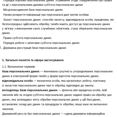
Порядок обробки персональних даних: отримання згоди, повідомлення про права
та дії з персональними даними суб’єкта персональних даних
Місцезнаходження бази персональних даних
Умови розкриття інформації про персональні дані третім особам
Захист персональних даних: способи захисту, відповідальна особа, працівники, які
безпосередньо здійснюють обробку та/або мають доступ до персональних даних
у зв’язку з виконанням своїх службових обов’язків, строк зберігання персональних
даних
Права суб’єкта персональних даних
Порядок роботи з запитами суб'єкта персональних даних
.
Державна реєстрація бази персональних даних
1. Загальні поняття та сфера застосування
1.1. Визначення термінів:
база персональних даних
— іменована сукупність упорядкованих персональних
даних в електронній формі та/або у формі картотек персональних даних;
відповідальна особа
— визначена особа, яка організовує роботу, пов’язану
із захистом персональних даних при їх обробці, відповідно до закону;
володілець бази персональних даних
— фізична або юридична особа, якій
законом або за згодою суб’єкта персональних даних надано право на обробку цих
даних, яка затверджує мету обробки персональних даних у цій базі даних,
встановлює склад цих даних та процедури їх обробки, якщо інше не визначено
законом;
Державний реєстр баз персональних даних
— єдина державна інформаційна