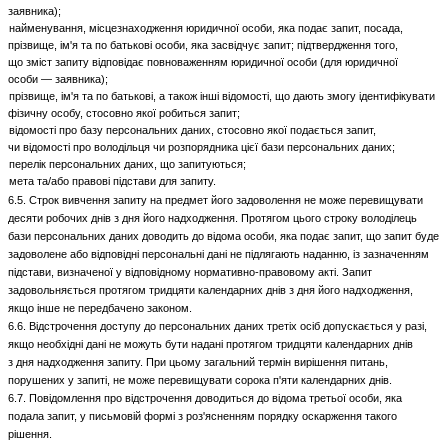
заявника);
найменування, місцезнаходження юридичної особи, яка подає запит, посада,
прізвище, ім'я та по батькові особи, яка засвідчує запит; підтвердження того,
що зміст запиту відповідає повноваженням юридичної особи (для юридичної
особи — заявника);
прізвище, ім'я та по батькові, а також інші відомості, що дають змогу ідентифікувати
фізичну особу, стосовно якої робиться запит;
відомості про базу персональних даних, стосовно якої подається запит,
чи відомості про володільця чи розпорядника цієї бази персональних даних;
перелік персональних даних, що запитуються;
мета та/або правові підстави для запиту.
6.5. Строк вивчення запиту на предмет його задоволення не може перевищувати
десяти робочих днів з дня його надходження. Протягом цього строку володілець
бази персональних даних доводить до відома особи, яка подає запит, що запит буде
задоволене або відповідні персональні дані не підлягають наданню, із зазначенням
підстави, визначеної у відповідному нормативно-правовому акті. Запит
задовольняється протягом тридцяти календарних днів з дня його надходження,
якщо інше не передбачено законом.
6.6. Відстрочення доступу до персональних даних третіх осіб допускається у разі,
якщо необхідні дані не можуть бути надані протягом тридцяти календарних днів
з дня надходження запиту. При цьому загальний термін вирішення питань,
порушених у запиті, не може перевищувати сорока п'яти календарних днів.
6.7. Повідомлення про відстрочення доводиться до відома третьої особи, яка
подала запит, у письмовій формі з роз'ясненням порядку оскарження такого
рішення.