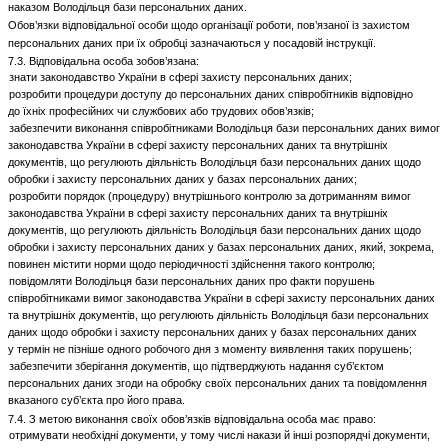
наказом Володільця бази персональних даних.
Обов’язки відповідальної особи щодо організації роботи, пов’язаної із захистом
персональних даних при їх обробці зазначаються у посадовій інструкції.
7.3. Відповідальна особа зобов’язана:
знати законодавство України в сфері захисту персональних даних;
розробити процедури доступу до персональних даних співробітників відповідно
до їхніх професійних чи службових або трудових обов’язків;
забезпечити виконання співробітниками Володільця бази персональних даних вимог
законодавства України в сфері захисту персональних даних та внутрішніх
документів, що регулюють діяльність Володільця бази персональних даних щодо
обробки і захисту персональних даних у базах персональних даних;
розробити порядок (процедуру) внутрішнього контролю за дотриманням вимог
законодавства України в сфері захисту персональних даних та внутрішніх
документів, що регулюють діяльність Володільця бази персональних даних щодо
обробки і захисту персональних даних у базах персональних даних, який, зокрема,
повинен містити норми щодо періодичності здійснення такого контролю;
повідомляти Володільця бази персональних даних про факти порушень
співробітниками вимог законодавства України в сфері захисту персональних даних
та внутрішніх документів, що регулюють діяльність Володільця бази персональних
даних щодо обробки і захисту персональних даних у базах персональних даних
у термін не пізніше одного робочого дня з моменту виявлення таких порушень;
забезпечити зберігання документів, що підтверджують надання суб’єктом
персональних даних згоди на обробку своїх персональних даних та повідомлення
вказаного суб’єкта про його права.
7.4. З метою виконання своїх обов’язків відповідальна особа має право:
отримувати необхідні документи, у тому числі накази й інші розпорядчі документи,