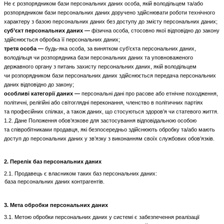
Не є розпорядником бази персональних даних особа, якій володільцем та/або
розпорядником бази персональних даних доручено здійснювати роботи технічного
характеру з базою персональних даних без доступу до змісту персональних даних;
суб’єкт персональних даних —
фізична особа, стосовно якої відповідно до закону
здійснюється обробка її персональних даних;
третя особа —
будь-яка особа, за винятком суб’єкта персональних даних,
володільця чи розпорядника бази персональних даних та уповноваженого
державного органу з питань захисту персональних даних, якій володільцем
чи розпорядником бази персональних даних здійснюється передача персональних
даних відповідно до закону;
особливі категорії даних —
персональні дані про расове або етнічне походження,
політичні, релігійні або світоглядні переконання, членство в політичних партіях
та професійних спілках, а також даних, що стосуються здоров’я чи статевого життя.
1.2. Дане Положення обов’язкове для застосування відповідальною особою
та співробітниками продавця, які безпосередньо здійснюють обробку та/або мають
доступ до персональних даних у зв’язку з виконанням своїх службових обов’язків.
2. Перелік баз персональних даних
2.1. Продавець є власником таких баз персональних даних:
база персональних даних контрагентів.
3. Мета обробки персональних даних
3.1. Метою обробки персональних даних у системі є забезпечення реалізації