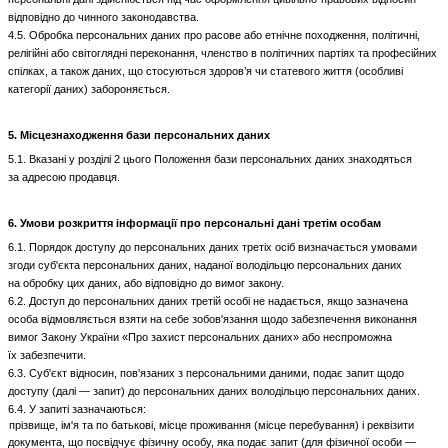
відповідно до чинного законодавства.
4.5. Обробка персональних даних про расове або етнічне походження, політичні,
релігійні або світоглядні переконання, членство в політичних партіях та професійних
спілках, а також даних, що стосуються здоров’я чи статевого життя (особливі
категорії даних) забороняється.
5. Місцезнаходження бази персональних даних
5.1. Вказані у розділі 2 цього Положення бази персональних даних знаходяться
за адресою продавця.
6. Умови розкриття інформації про персональні дані третім особам
6.1. Порядок доступу до персональних даних третіх осіб визначається умовами
згоди суб'єкта персональних даних, наданої володільцю персональних даних
на обробку цих даних, або відповідно до вимог закону.
6.2. Доступ до персональних даних третій особі не надається, якщо зазначена
особа відмовляється взяти на себе зобов'язання щодо забезпечення виконання
вимог Закону України «Про захист персональних даних» або неспроможна
їх забезпечити.
6.3. Суб'єкт відносин, пов'язаних з персональними даними, подає запит щодо
доступу (далі — запит) до персональних даних володільцю персональних даних.
6.4. У запиті зазначаються:
прізвище, ім'я та по батькові, місце проживання (місце перебування) і реквізити
документа, що посвідчує фізичну особу, яка подає запит (для фізичної особи —