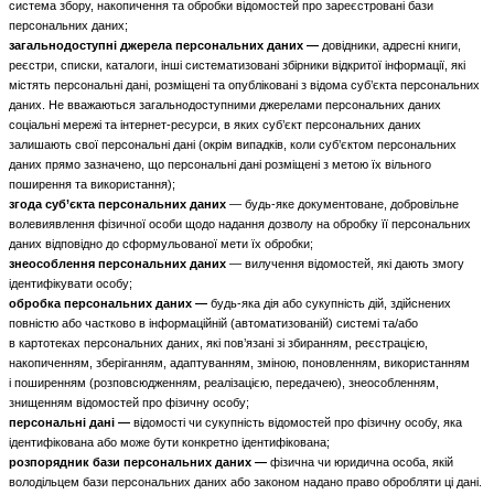
система збору, накопичення та обробки відомостей про зареєстровані бази
персональних даних;
загальнодоступні джерела персональних даних —
довідники, адресні книги,
реєстри, списки, каталоги, інші систематизовані збірники відкритої інформації, які
містять персональні дані, розміщені та опубліковані з відома суб’єкта персональних
даних. Не вважаються загальнодоступними джерелами персональних даних
соціальні мережі та інтернет-ресурси, в яких суб’єкт персональних даних
залишають свої персональні дані (окрім випадків, коли суб’єктом персональних
даних прямо зазначено, що персональні дані розміщені з метою їх вільного
поширення та використання);
згода суб’єкта персональних даних
— будь-яке документоване, добровільне
волевиявлення фізичної особи щодо надання дозволу на обробку її персональних
даних відповідно до сформульованої мети їх обробки;
знеособлення персональних даних
— вилучення відомостей, які дають змогу
ідентифікувати особу;
обробка персональних даних —
будь-яка дія або сукупність дій, здійснених
повністю або частково в інформаційній (автоматизованій) системі та/або
в картотеках персональних даних, які пов’язані зі збиранням, реєстрацією,
накопиченням, зберіганням, адаптуванням, зміною, поновленням, використанням
і поширенням (розповсюдженням, реалізацією, передачею), знеособленням,
знищенням відомостей про фізичну особу;
персональні дані —
відомості чи сукупність відомостей про фізичну особу, яка
ідентифікована або може бути конкретно ідентифікована;
розпорядник бази персональних даних —
фізична чи юридична особа, якій
володільцем бази персональних даних або законом надано право обробляти ці дані.