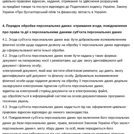
цивільно-правових відносин, надання, отримання та здійснення розрахунків
за придбані товари та послуги відповідно до Податкового кодексу України, Закону
України «Про бухгалтерський облік та фінансову звітність в Україні».
4. Порядок обробки персональних даних: отримання згоди, повідомлення
про права та дії з персональними даними суб’єкта персональних даних
4.1. Згода суб’єкта персональних даних має бути добровільним волевиявленням
фізичної особи щодо надання дозволу на обробку її персональних даних відповідно
до сформульованої мети їхньої обробки.
4.2. Згода суб’єкта персональних даних може бути надана у таких формах:
документ на паперовому носії з реквізитами, що дає змогу ідентифікувати цей
документ і фізичну особу;
електронний документ, який має містити обов’язкові реквізити, що дають змогу
ідентифікувати цей документ та фізичну особу. Добровільне волевиявлення
фізичної особи щодо надання дозволу на обробку її персональних даних доцільно
засвідчувати електронним підписом суб’єкта персональних даних;
відмітка на електронній сторінці документа чи в електронному файлі,
що обробляється в інформаційній системі на основі документованих програмно-
технічних рішень.
4.3. Згода суб’єкта персональних даних надається під час оформлення цивільно-
правових відносин відповідно до чинного законодавства.
4.4. Повідомлення суб’єкта персональних даних про включення його персональних
даних до бази персональних даних, права, визначені Законом України «Про захист
персональних даних», мету збору даних та осіб, яким передаються його
персональні дані здійснюється під час оформлення цивільно-правових відносин