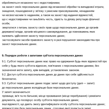
обробляються незаконно чи є недостовірними;
на захист своїх персональних даних від незаконної обробки та випадкової втрати,
знищення, пошкодження у зв'язку з умисним приховуванням, ненаданням
чи несвоєчасним їх наданням, а також на захист від надання відомостей,
що є недостовірними чи ганьблять честь, гідність та ділову репутацію фізичної
особи;
звертатися з питань захисту своїх прав щодо персональних даних до органів
державної влади, органів місцевого самоврядування, до повноважень яких
належить здійснення захисту персональних даних;
застосовувати засоби правового захисту в разі порушення законодавства про
захист персональних даних.
9. Порядок роботи з запитами суб’єкта персональних даних
9.1. Суб'єкт персональних даних має право на одержання будь-яких відомостей про
себе у будь-якого суб'єкта відносин, пов'язаних з персональними даними, без
зазначення мети запиту, крім випадків, установлених законом.
9.2. Доступ суб'єкта персональних даних до даних про себе здійснюється
безоплатно.
9.3. Суб’єкт персональних даних подає запит щодо доступу (далі — запит)
до персональних даних володільцю бази персональних даних.
У запиті зазначаються:
прізвище, ім'я та по батькові, місце проживання (місце перебування) і реквізити
документа, що посвідчує особу суб’єкта персональних даних;
інші відомості, що дають змогу ідентифікувати особу суб’єкта персональних даних;
відомості про базу персональних даних, стосовно якої подається запит,