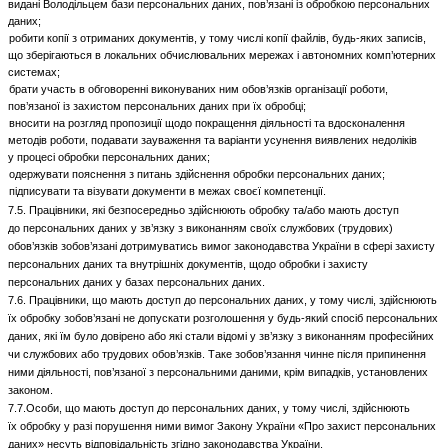
видані Володільцем бази персональних даних, пов’язані із обробкою персональних
даних;
робити копії з отриманих документів, у тому числі копії файлів, будь-яких записів,
що зберігаються в локальних обчислювальних мережах і автономних комп’ютерних
системах;
брати участь в обговоренні виконуваних ним обов’язків організації роботи,
пов’язаної із захистом персональних даних при їх обробці;
вносити на розгляд пропозиції щодо покращення діяльності та вдосконалення
методів роботи, подавати зауваження та варіанти усунення виявлених недоліків
у процесі обробки персональних даних;
одержувати пояснення з питань здійснення обробки персональних даних;
підписувати та візувати документи в межах своєї компетенції.
7.5. Працівники, які безпосередньо здійснюють обробку та/або мають доступ
до персональних даних у зв’язку з виконанням своїх службових (трудових)
обов’язків зобов’язані дотримуватись вимог законодавства України в сфері захисту
персональних даних та внутрішніх документів, щодо обробки і захисту
персональних даних у базах персональних даних.
7.6. Працівники, що мають доступ до персональних даних, у тому числі, здійснюють
їх обробку зобов’язані не допускати розголошення у будь-який спосіб персональних
даних, які їм було довірено або які стали відомі у зв’язку з виконанням професійних
чи службових або трудових обов’язків. Таке зобов’язання чинне після припинення
ними діяльності, пов’язаної з персональними даними, крім випадків, установлених
законом.
7.7.Особи, що мають доступ до персональних даних, у тому числі, здійснюють
їх обробку у разі порушення ними вимог Закону України «Про захист персональних
даних» несуть відповідальність згідно законодавства України.