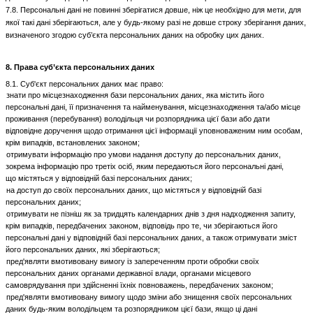
7.8. Персональні дані не повинні зберігатися довше, ніж це необхідно для мети, для
якої такі дані зберігаються, але у будь-якому разі не довше строку зберігання даних,
визначеного згодою суб’єкта персональних даних на обробку цих даних.
8. Права суб’єкта персональних даних
8.1. Суб'єкт персональних даних має право:
знати про місцезнаходження бази персональних даних, яка містить його
персональні дані, її призначення та найменування, місцезнаходження та/або місце
проживання (перебування) володільця чи розпорядника цієї бази або дати
відповідне доручення щодо отримання цієї інформації уповноваженим ним особам,
крім випадків, встановлених законом;
отримувати інформацію про умови надання доступу до персональних даних,
зокрема інформацію про третіх осіб, яким передаються його персональні дані,
що містяться у відповідній базі персональних даних;
на доступ до своїх персональних даних, що містяться у відповідній базі
персональних даних;
отримувати не пізніш як за тридцять календарних днів з дня надходження запиту,
крім випадків, передбачених законом, відповідь про те, чи зберігаються його
персональні дані у відповідній базі персональних даних, а також отримувати зміст
його персональних даних, які зберігаються;
пред'являти вмотивовану вимогу із запереченням проти обробки своїх
персональних даних органами державної влади, органами місцевого
самоврядування при здійсненні їхніх повноважень, передбачених законом;
пред'являти вмотивовану вимогу щодо зміни або знищення своїх персональних
даних будь-яким володільцем та розпорядником цієї бази, якщо ці дані